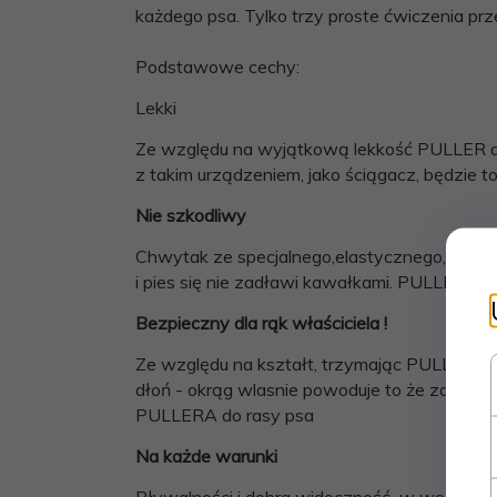
każdego psa. Tylko trzy proste ćwiczenia pr
Podstawowe cechy:
Lekki
Ze względu na wyjątkową lekkość PULLER da
z takim urządzeniem, jako ściągacz, będzie t
Nie szkodliwy
Chwytak ze specjalnego,elastycznego, nietoks
i pies się nie zadławi kawałkami. PULLER nie 
Bezpieczny dla rąk właściciela !
Ze względu na kształt, trzymając PULLER w r
dłoń - okrąg wlasnie powoduje to że zawsze 
PULLERA do rasy psa
Na każde warunki