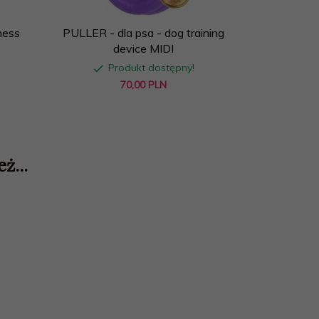
ness
PULLER - dla psa - dog training
Sak
device MIDI
Produkt dostępny!
Prod
70,
00
PLN
ż...