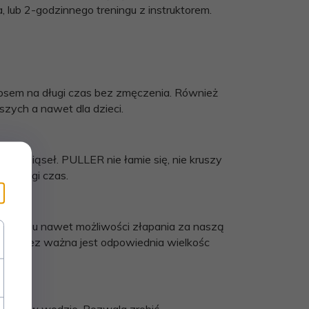
lub 2-godzinnego treningu z instruktorem.
psem na długi czas bez zmęczenia. Również
szych a nawet dla dzieci.
ząc dziąseł. PULLER nie łamie się, nie kruszy
ez długi czas.
jemy psu nawet możliwości złapania za naszą
atego tez ważna jest odpowiednia wielkośc