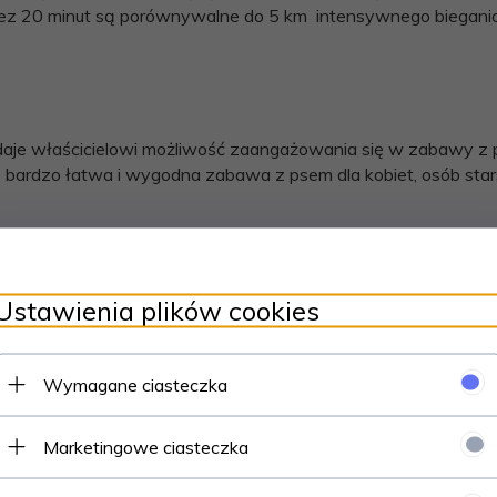
zez 20 minut są porównywalne do 5 km intensywnego biegania, 
je właścicielowi możliwość zaangażowania się w zabawy z 
o bardzo łatwa i wygodna zabawa z psem dla kobiet, osób star
ycznego materiału. Zęby psa łagodnie przebijają się nie kalec
odkształca się i nie traci swoich zasadniczych właściwości prz
Ustawienia plików cookies
ęku, prowokując psa do złapania go w uscisku szczęk, nie da
Wymagane ciasteczka
jest ta bezpieczna odległość od szczęk psa do naszej ręki. Dl
Marketingowe ciasteczka