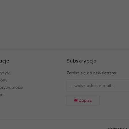
acje
Subskrypcja
ysyłki
Zapisz się do newslettera:
rony
 prywatności
in
Zapisz
Informacja o