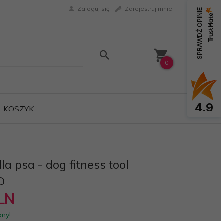
Zaloguj się
Zarejestruj mnie
SPRAWDŹ OPINIE
0
4.9
KOSZYK
a psa - dog fitness tool
D
LN
pny!