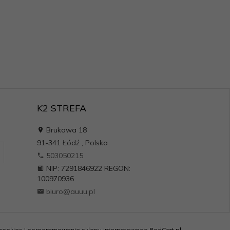
K2 STREFA
Brukowa 18
91-341
Łódź
,
Polska
503050215
NIP: 7291846922 REGON:
100970936
biuro@auuu.pl
 cookies
|
oprogramowanie sklepu internetowego
RedCart.pl