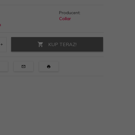
Producent:
Collar
h
KUP TERAZ!