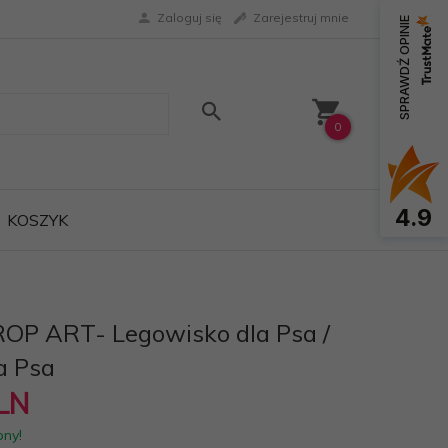
Zaloguj się
Zarejestruj mnie
SPRAWDŹ OPINIE
0
4.9
KOSZYK
OP ART- Legowisko dla Psa /
a Psa
LN
pny!