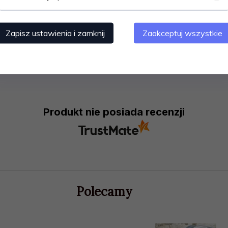
ki od ekspresów, niewidoczne taśmy ekspresowe, uchwyt do p
Zapisz ustawienia i zamknij
Zaakceptuj wszystkie
Produkt nie posiada recenzji
Polecamy