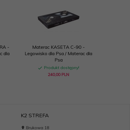
RA -
Materac KASETA C-90 -
Materac
c dla
Legowisko dla Psa / Materac dla
Legowisko 
Psa
Produkt dostępny!
P
240,
00
PLN
K2 STREFA
Brukowa 18