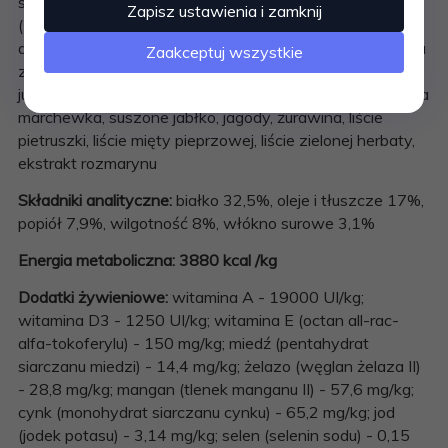
skrobia grochowa, groch, oczyszczony tłuszcz drobiowy
Zapisz ustawienia i zamknij
(10%), bób, hydrolizowana wątroba (2%), siemię lniane,
drożdże, suszona pulpa buraczana, olej z łososia, mączka
Zaakceptuj wszystkie
z alg, mannaoligosacharydy z drożdży (MOS), minerały,
juka Schidigera, bataty, suszony miąższ z cykorii, suszona
marchewka, suszone jabłko, jagody, żurawina, liście
pietruszki, liście mięty pieprzowej, liście zielonej herbaty,
ekstrakt rozmarynu
Składniki analityczne:
białko 32,5%, oleje i tłuszcze 17%,
popiół 7,9%, wilgotność 8%, włókno surowe 3,1%
Energia metaboliczna: 3880 kcal /kg
Dodatki żywieniowe:
witamina A - 19000 UI/kg;
witamina D3 - 1250 UI/kg; witamina E (octan all-rac-
alfa-tokoferylu) - 150 mg/kg; miedź (pentahydrat
siarczanu miedzi) - 14,4 mg/kg; żelazo (węglan żelaza II)
- 28,8 mg/kg; mangan (tlenek manganu II) - 57,6 mg/kg;
cynk (monohydrat siarczanu cynku) - 65,2 mg/kg; jod
(jodek potasu) - 3,14 mg/kg; selen (selenin sodu) - 0,15