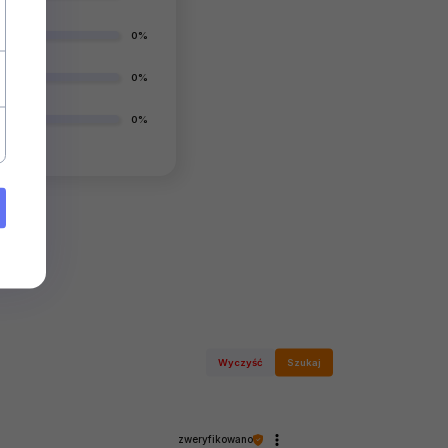
0%
0%
0%
Wyczyść
Szukaj
zweryfikowano