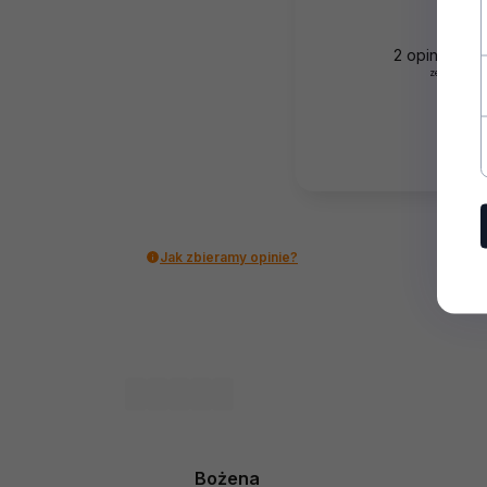
2
opinii klie
zebranych i
Jak zbieramy opinie?
Bożena