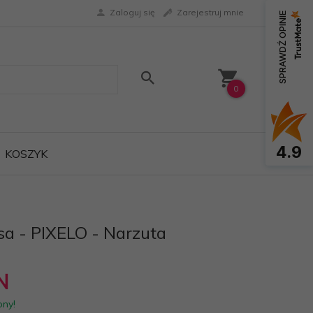
Zaloguj się
Zarejestruj mnie
SPRAWDŹ OPINIE
0
4.9
KOSZYK
sa - PIXELO - Narzuta
N
pny!