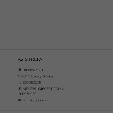
K2 STREFA
Brukowa 18
91-341
Łódź
,
Polska
503050215
NIP: 7291846922 REGON:
100970936
biuro@auuu.pl