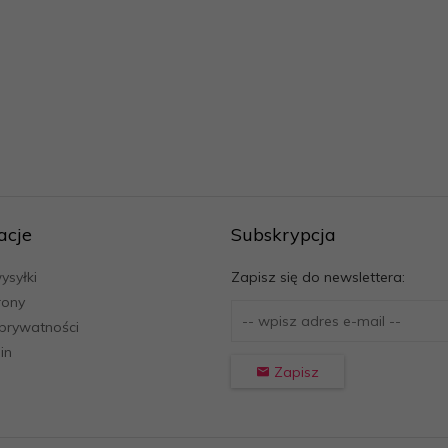
acje
Subskrypcja
ysyłki
Zapisz się do newslettera:
rony
 prywatności
in
Zapisz