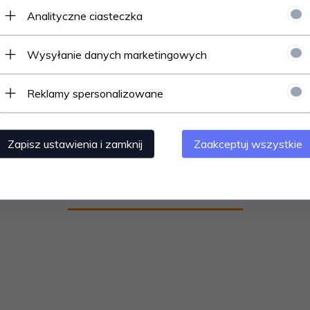
5.0
Analityczne ciasteczka
3
ntów
z całego okresu
 zweryfikowanych przez
2
Wysyłanie danych marketingowych
1
Reklamy spersonalizowane
Zapisz ustawienia i zamknij
Zaakceptuj wszystkie
Opinie klientów