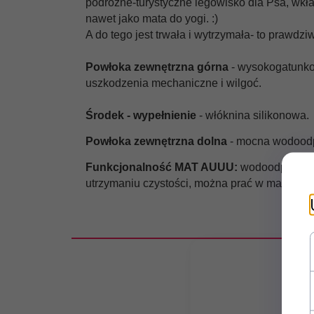
podróżne-turystyczne legowisko dla Psa, wkła
nawet jako mata do yogi. :)
A do tego jest trwała i wytrzymała- to prawd
Powłoka zewnętrzna górna
- wysokogatunko
uszkodzenia mechaniczne i wilgoć.
Środek - wypełnienie
- włóknina silikonowa.
Powłoka zewnętrzna dolna
- mocna wodoodp
Funkcjonalność MAT AUUU:
wodoodporne, s
utrzymaniu czystości,
można prać w max. 40 st