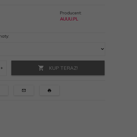
Producent:
AUUU.PL
maty:
KUP TERAZ!