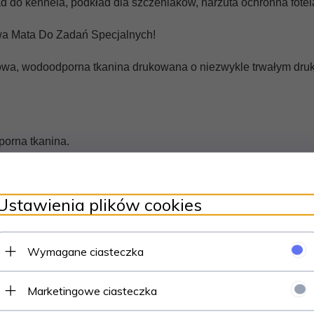
d do kennela, podkład dla szczeniaków, narzuta ochronna fotel
ziwa Mata Do Zadań Specjalnych!
wa, wodoodporna tkanina drukowana o niezwykle trwałym dru
orna tkanina.
ierścioodporne, wytrzymałe, wysoka mobilność (lekko i szybko
.C (bez wirowania).
Ustawienia plików cookies
Wymagane ciasteczka
5
Marketingowe ciasteczka
4