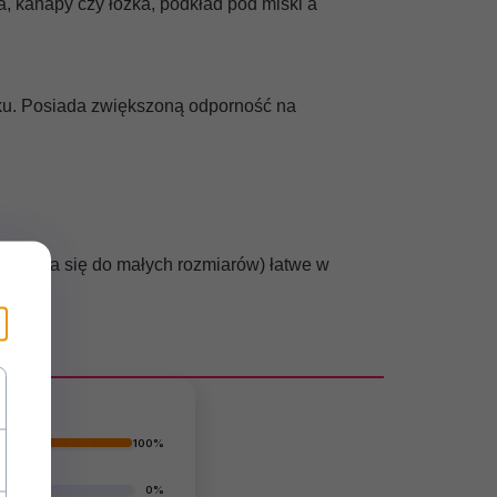
a, kanapy czy łóżka, podkład pod miski a
ku. Posiada zwiększoną odporność
na
 składa się do małych rozmiarów) łatwe w
100%
0%