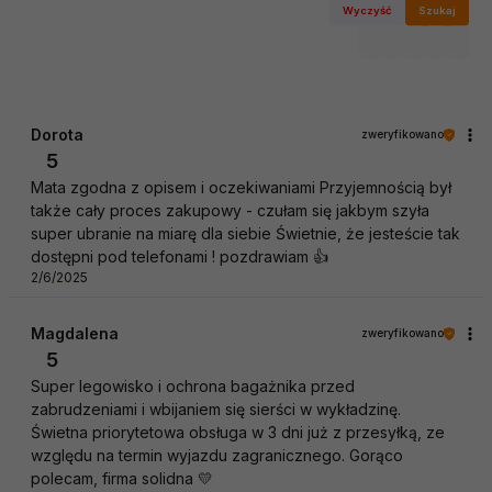
Wyczyść
Szukaj
Dorota
zweryfikowano
5
Mata zgodna z opisem i oczekiwaniami Przyjemnością był
także cały proces zakupowy - czułam się jakbym szyła
super ubranie na miarę dla siebie Świetnie, że jesteście tak
dostępni pod telefonami ! pozdrawiam 👍️
2/6/2025
Magdalena
zweryfikowano
5
Super legowisko i ochrona bagażnika przed
zabrudzeniami i wbijaniem się sierści w wykładzinę.
Świetna priorytetowa obsługa w 3 dni już z przesyłką, ze
względu na termin wyjazdu zagranicznego. Gorąco
polecam, firma solidna 💛