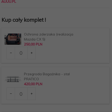
AUUU.PL
Kup cały komplet !
Ochrona zderzaka (realizacja
Mazda CX 5)
250,
00
PLN
Ilość
dla
produktu
122
Przegroda Bagażnika - stal
PRATICO
420,
00
PLN
Ilość
dla
produktu
477